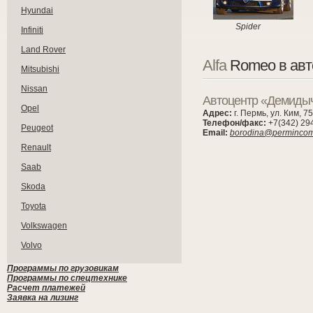
Hyundai
Spider
Infiniti
Land Rover
Alfa
Romeo в авт
Mitsubishi
Nissan
Автоцентр «Демидыч
Opel
Адрес:
г. Пермь, ул. Ким, 75
Телефон/факс:
+7(342) 29
Peugeot
Email:
borodina@permincom
Renault
Saab
Skoda
Toyota
Volkswagen
Volvo
Программы по грузовикам
Программы по спецтехнике
Расчет платежей
Заявка на лизинг