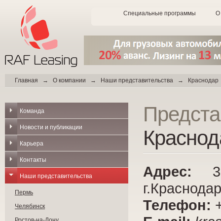
Специальные программы
О
Главная
→
О компании
→
Наши представительства
→ Краснодар
Предста
Команда
Новости и публикации
Краснод
Карьера
Контакты
Адрес:
350
Наши представительства
г.Краснодар
Пермь
Телефон:
+
Челябинск
Ростов-на-Дону